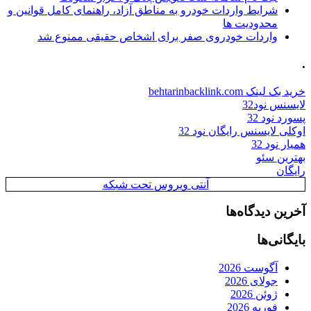
شرایط واردات خودرو به مناطق آزاد، راهنمای کامل قوانین و
محدودیت ها
واردات خودروی صفر برای اشخاص حقیقی ممنوع شد
.
خرید بک لینک behtarinbacklink.com
لایسنس نود32
پسورد نود 32
اوکلی لایسنس رایگان نود 32
همیار نود 32
بهترین سئو
رایگان
آنتی ویروس تحت شبکه
آخرین دیدگاه‌ها
بایگانی‌ها
آگوست 2026
جولای 2026
ژوئن 2026
فوریه 2026