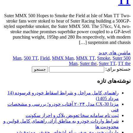
TT
Suter MMX 500 Hopes to Smoke the Field at Isle of Man TT Two-
stroke fans were stoked to hear of Suter Racing building a 500GP-
styled superbike smoker, the Suter MMX 500. The 576cc, V4, two-
stroke machine promises superbike power coupled to a GP-level
punching weight, 195hp and 280 lbs respectively, with modern
suspension and chassis […]
ماشین های جدید
,
500 TT
,
Field
,
MMX Man
,
MMX TT
,
Smoke
,
Suter
500 Man
Man
,
Suter the
,
Suter TT
,
TT the
جستجو برای:
نوشته‌های تازه
راهنمای کامل مراحل و شرایط اسقاط خودرو فرسوده (14
مرداد 1405)
مزدا CX-30 مدل ۲۰۲۴ آفتاب خودرو؛ بررسی و مشخصات
فنی
ثبت نام سامانه سخا تعویض پلاک و احراز سکونت
شرایط واردات خودرو به مناطق آزاد، راهنمای کامل قوانین و
محدودیت ها
واردات خودروی صفر برای اشخاص حقیقی ممنوع شد