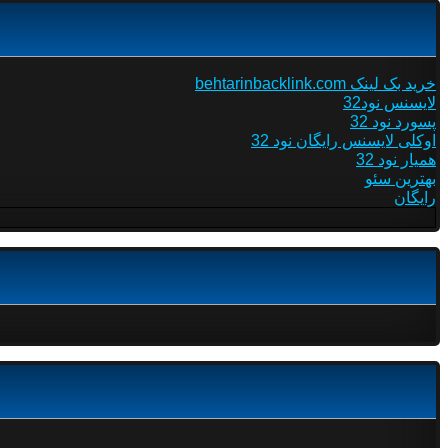
خرید بک لینک behtarinbacklink.com
لایسنس نود32
پسورد نود 32
اوکلی لایسنس رایگان نود 32
همیار نود 32
بهترین سئو
رایگان