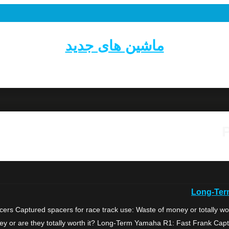
ماشین های جدید
Long-Ter
 Captured spacers for race track use: Waste of money or totally wort
y or are they totally worth it? Long-Term Yamaha R1: Fast Frank Captu