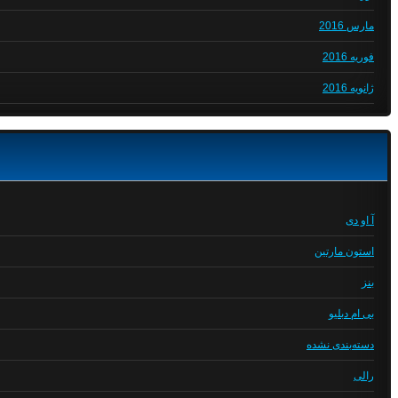
مارس 2016
فوریه 2016
ژانویه 2016
آ او دی
استون مارتین
بنز
بی ام دبلیو
دسته‌بندی نشده
رالی