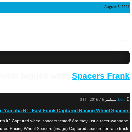
August 8, 2026
خودرو
Posts tagged with:
Spacers Frank
Date:
سپتامبر 15, 2016
0
m Yamaha R1: Fast Frank Captured Racing Wheel Spacers
h it? Captured wheel spacers tested! Are they just a racer-wannabe
red Racing Wheel Spacers (image) Captured spacers for race track […]