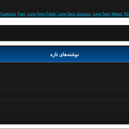
Captured
,
Fast
,
Long-Term Frank
,
Long-Term Spacers
,
Long-Term Wheel
,
R1
نوشته‌های تازه