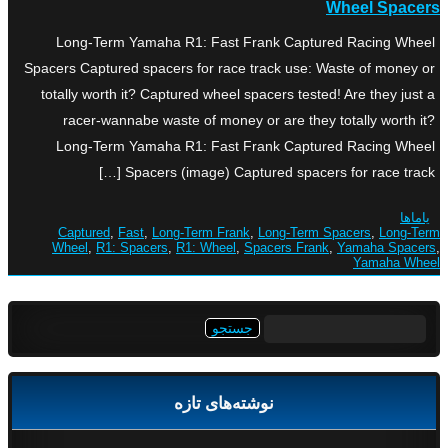
Wheel Spacers
Long-Term Yamaha R1: Fast Frank Captured Racing Wheel
Spacers Captured spacers for race track use: Waste of money or
totally worth it? Captured wheel spacers tested! Are they just a
racer-wannabe waste of money or are they totally worth it?
Long-Term Yamaha R1: Fast Frank Captured Racing Wheel
Spacers (image) Captured spacers for race track […]
یاماها
Captured
,
Fast
,
Long-Term Frank
,
Long-Term Spacers
,
Long-Term
Wheel
,
R1: Spacers
,
R1: Wheel
,
Spacers Frank
,
Yamaha Spacers
,
Yamaha Wheel
جستجو
برای:
نوشته‌های تازه