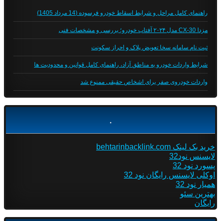
راهنمای کامل مراحل و شرایط اسقاط خودرو فرسوده (14 مرداد 1405)
مزدا CX-30 مدل ۲۰۲۴ آفتاب خودرو؛ بررسی و مشخصات فنی
ثبت نام سامانه سخا تعویض پلاک و احراز سکونت
شرایط واردات خودرو به مناطق آزاد، راهنمای کامل قوانین و محدودیت ها
واردات خودروی صفر برای اشخاص حقیقی ممنوع شد
.
خرید بک لینک behtarinbacklink.com
لایسنس نود32
پسورد نود 32
اوکلی لایسنس رایگان نود 32
همیار نود 32
بهترین سئو
رایگان