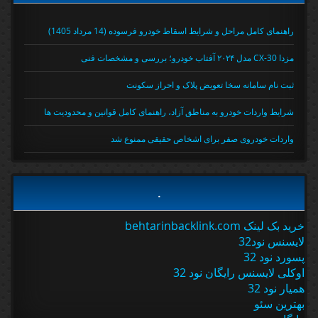
راهنمای کامل مراحل و شرایط اسقاط خودرو فرسوده (14 مرداد 1405)
مزدا CX-30 مدل ۲۰۲۴ آفتاب خودرو؛ بررسی و مشخصات فنی
ثبت نام سامانه سخا تعویض پلاک و احراز سکونت
شرایط واردات خودرو به مناطق آزاد، راهنمای کامل قوانین و محدودیت ها
واردات خودروی صفر برای اشخاص حقیقی ممنوع شد
.
خرید بک لینک behtarinbacklink.com
لایسنس نود32
پسورد نود 32
اوکلی لایسنس رایگان نود 32
همیار نود 32
بهترین سئو