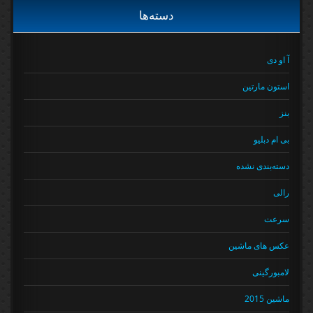
دسته‌ها
آ او دی
استون مارتین
بنز
بی ام دبلیو
دسته‌بندی نشده
رالی
سرعت
عکس های ماشین
لامبورگینی
ماشین 2015