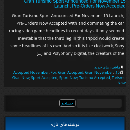
Gran Turismo Sport Announced For November 15
Launch, Pre-Orders Now Accepted
Gran Turismo Sport Announced For November 15 Launch,
Pre-Orders Now Accepted With and dominating the car
racing video game headlines in recent days, it only seemed
inevitable that the third leg in this tripod would create
some headlines of its own. And so it is like clockwork, Sony
and Polyphony Digital, the creators of the […]
ماشین های جدید
Accepted November
,
For
,
Gran Accepted
,
Gran November
,
,
15
Gran Now
,
Sport Accepted
,
Sport Now
,
Turismo Accepted
,
Turismo
Now
جستجو
برای:
نوشته‌های تازه