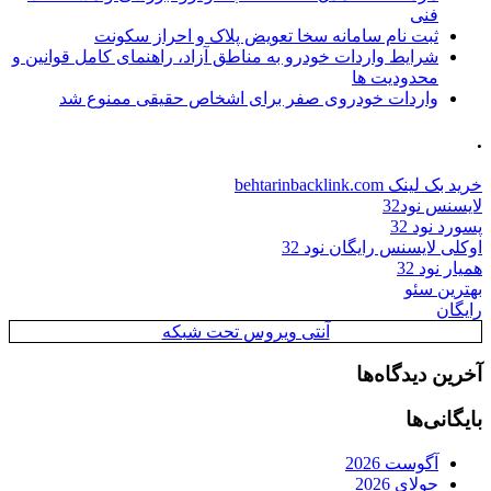
فنی
ثبت نام سامانه سخا تعویض پلاک و احراز سکونت
شرایط واردات خودرو به مناطق آزاد، راهنمای کامل قوانین و
محدودیت ها
واردات خودروی صفر برای اشخاص حقیقی ممنوع شد
.
خرید بک لینک behtarinbacklink.com
لایسنس نود32
پسورد نود 32
اوکلی لایسنس رایگان نود 32
همیار نود 32
بهترین سئو
رایگان
آنتی ویروس تحت شبکه
آخرین دیدگاه‌ها
بایگانی‌ها
آگوست 2026
جولای 2026