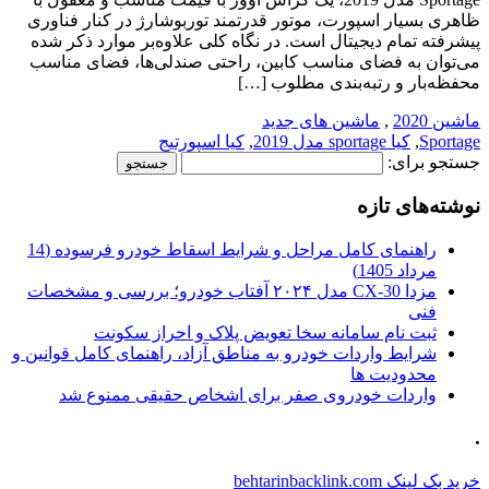
ظاهری بسیار اسپورت، موتور قدرتمند توربوشارژ در کنار فناوری
پیشرفته تمام دیجیتال است. در نگاه کلی علاوه‌بر موارد ذکر شده
می‌توان به فضای مناسب کابین، راحتی صندلی‌ها، فضای مناسب
محفظه‌بار و رتبه‌بندی مطلوب […]
ماشین 2020
,
ماشین های جدید
Sportage
,
کیا sportage مدل 2019
,
کیا اسپورتیج
جستجو برای:
نوشته‌های تازه
راهنمای کامل مراحل و شرایط اسقاط خودرو فرسوده (14
مرداد 1405)
مزدا CX-30 مدل ۲۰۲۴ آفتاب خودرو؛ بررسی و مشخصات
فنی
ثبت نام سامانه سخا تعویض پلاک و احراز سکونت
شرایط واردات خودرو به مناطق آزاد، راهنمای کامل قوانین و
محدودیت ها
واردات خودروی صفر برای اشخاص حقیقی ممنوع شد
.
خرید بک لینک behtarinbacklink.com