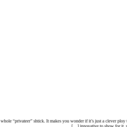
hole “privateer” shtick. It makes you wonder if it’s just a clever ploy to
innovative to show for it, 