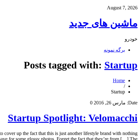
August 7, 2026
ماشین های جدید
خودرو
برگه نمونه
Posts tagged with:
Startup
Home
/
Startup
Date:
مارس 26, 2016
0
Startup Spotlight: Velomacchi
 cover up the fact that this is just another lifestyle brand with nothing
save for some glossy photos. Forget the fact that they’re from […] The […]