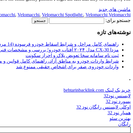
ماشین های جدید
lomacchi
,
Velomacchi
,
Velomacchi Spotlight:
,
Velomacchi Velomacchi
جستجو برای:
نوشته‌های تازه
راهنمای کامل مراحل و شرایط اسقاط خودرو فرسوده (14 مرداد 1405)
مزدا CX-30 مدل ۲۰۲۴ آفتاب خودرو؛ بررسی و مشخصات فنی
ثبت نام سامانه سخا تعویض پلاک و احراز سکونت
شرایط واردات خودرو به مناطق آزاد، راهنمای کامل قوانین و 
واردات خودروی صفر برای اشخاص حقیقی ممنوع شد
.
خرید بک لینک behtarinbacklink.com
لایسنس نود32
پسورد نود 32
اوکلی لایسنس رایگان نود 32
همیار نود 32
بهترین سئو
رایگان