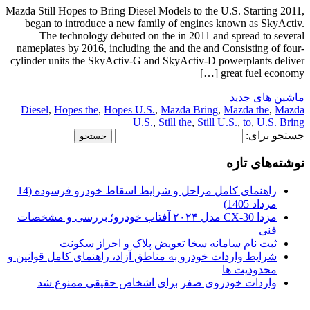
Mazda Still Hopes to Bring Diesel Models to the U.S. Starting 2011,
began to introduce a new family of engines known as SkyActiv.
The technology debuted on the in 2011 and spread to several
nameplates by 2016, including the and the and Consisting of four-
cylinder units the SkyActiv-G and SkyActiv-D powerplants deliver
great fuel economy […]
ماشین های جدید
Diesel
,
Hopes the
,
Hopes U.S.
,
Mazda Bring
,
Mazda the
,
Mazda
U.S.
,
Still the
,
Still U.S.
,
to
,
U.S. Bring
جستجو برای:
نوشته‌های تازه
راهنمای کامل مراحل و شرایط اسقاط خودرو فرسوده (14
مرداد 1405)
مزدا CX-30 مدل ۲۰۲۴ آفتاب خودرو؛ بررسی و مشخصات
فنی
ثبت نام سامانه سخا تعویض پلاک و احراز سکونت
شرایط واردات خودرو به مناطق آزاد، راهنمای کامل قوانین و
محدودیت ها
واردات خودروی صفر برای اشخاص حقیقی ممنوع شد
.