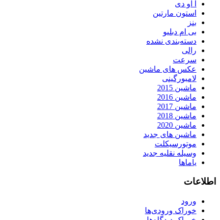
آ او دی
استون مارتین
بنز
بی ام دبلیو
دسته‌بندی نشده
رالی
سرعت
عکس های ماشین
لامبورگینی
ماشین 2015
ماشین 2016
ماشین 2017
ماشین 2018
ماشین 2020
ماشین های جدید
موتورسیکلت
وسیله نقلیه جدید
یاماها
اطلاعات
ورود
خوراک ورودی‌ها
خوراک دیدگاه‌ها