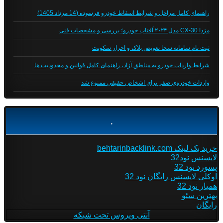
راهنمای کامل مراحل و شرایط اسقاط خودرو فرسوده (14 مرداد 1405)
مزدا CX-30 مدل ۲۰۲۴ آفتاب خودرو؛ بررسی و مشخصات فنی
ثبت نام سامانه سخا تعویض پلاک و احراز سکونت
شرایط واردات خودرو به مناطق آزاد، راهنمای کامل قوانین و محدودیت ها
واردات خودروی صفر برای اشخاص حقیقی ممنوع شد
.
خرید بک لینک behtarinbacklink.com
لایسنس نود32
پسورد نود 32
اوکلی لایسنس رایگان نود 32
همیار نود 32
بهترین سئو
رایگان
آنتی ویروس تحت شبکه