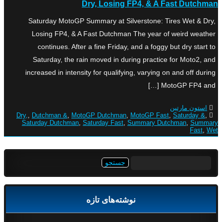
Dry, Losing FP4, & A Fast Dutchman
Saturday MotoGP Summary at Silverstone: Tires Wet & Dry,
Losing FP4, & A Fast Dutchman The year of weird weather
continues. After a fine Friday, and a foggy but dry start to
Saturday, the rain moved in during practice for Moto2, and
increased in intensity for qualifying, varying on and off during
MotoGP FP4 and […]
استون مارتین
Dry,
,
Dutchman &
,
MotoGP Dutchman
,
MotoGP Fast
,
Saturday &
,
Saturday Dutchman
,
Saturday Fast
,
Summary Dutchman
,
Summary
Fast
,
Wet
جستجو
برای:
نوشته‌های تازه