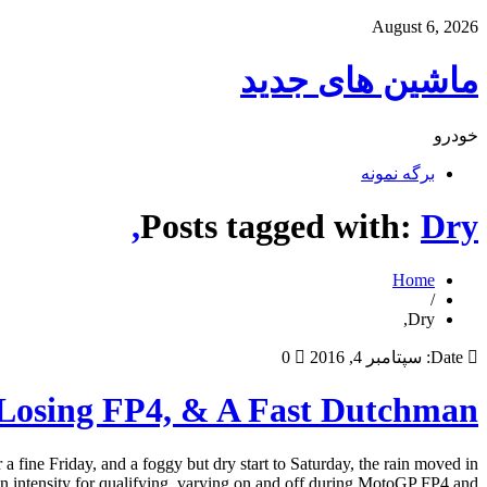
August 6, 2026
ماشین های جدید
خودرو
برگه نمونه
Posts tagged with:
Dry,
Home
/
Dry,
Date:
سپتامبر 4, 2016
0
 Losing FP4, & A Fast Dutchman
ine Friday, and a foggy but dry start to Saturday, the rain moved in
n intensity for qualifying, varying on and off during MotoGP FP4 and […]