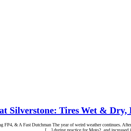
 Silverstone: Tires Wet & Dry,
FP4, & A Fast Dutchman The year of weird weather continues. After a f
during practice for Moto2, and increased i