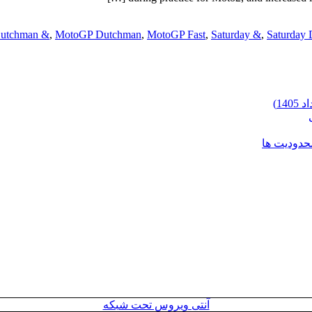
utchman &
,
MotoGP Dutchman
,
MotoGP Fast
,
Saturday &
,
Saturday
محدودیت ها
آنتی ویروس تحت شبکه