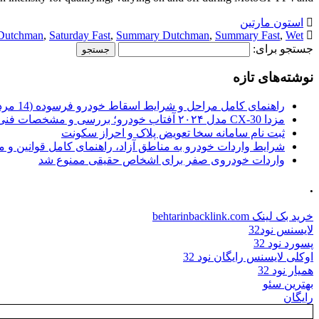
استون مارتین
 Dutchman
,
Saturday Fast
,
Summary Dutchman
,
Summary Fast
,
Wet
جستجو برای:
نوشته‌های تازه
راهنمای کامل مراحل و شرایط اسقاط خودرو فرسوده (14 مرداد 1405)
مزدا CX-30 مدل ۲۰۲۴ آفتاب خودرو؛ بررسی و مشخصات فنی
ثبت نام سامانه سخا تعویض پلاک و احراز سکونت
شرایط واردات خودرو به مناطق آزاد، راهنمای کامل قوانین و 
واردات خودروی صفر برای اشخاص حقیقی ممنوع شد
.
خرید بک لینک behtarinbacklink.com
لایسنس نود32
پسورد نود 32
اوکلی لایسنس رایگان نود 32
همیار نود 32
بهترین سئو
رایگان