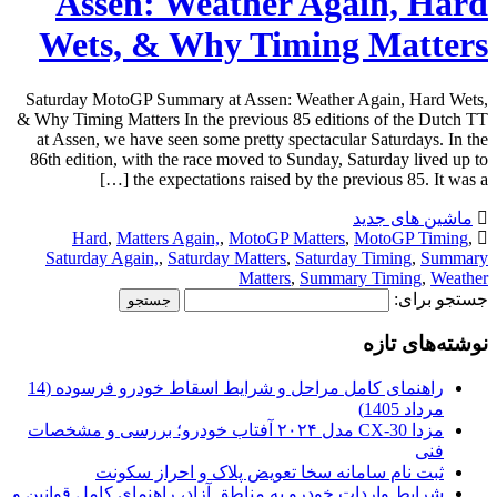
Assen: Weather Again, Hard
Wets, & Why Timing Matters
Saturday MotoGP Summary at Assen: Weather Again, Hard Wets,
& Why Timing Matters In the previous 85 editions of the Dutch TT
at Assen, we have seen some pretty spectacular Saturdays. In the
86th edition, with the race moved to Sunday, Saturday lived up to
the expectations raised by the previous 85. It was a […]
ماشین های جدید
Hard
,
Matters Again,
,
MotoGP Matters
,
MotoGP Timing
,
Saturday Again,
,
Saturday Matters
,
Saturday Timing
,
Summary
Matters
,
Summary Timing
,
Weather
جستجو برای:
نوشته‌های تازه
راهنمای کامل مراحل و شرایط اسقاط خودرو فرسوده (14
مرداد 1405)
مزدا CX-30 مدل ۲۰۲۴ آفتاب خودرو؛ بررسی و مشخصات
فنی
ثبت نام سامانه سخا تعویض پلاک و احراز سکونت
شرایط واردات خودرو به مناطق آزاد، راهنمای کامل قوانین و