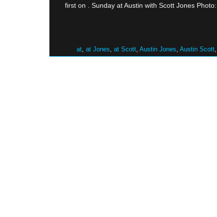
first on . Sunday at Austin with Scott Jones Phot
at
,
at Jones
,
at Scott
,
Austin Jones
,
Austin Scott