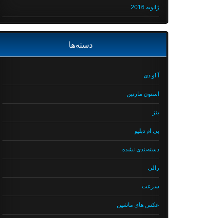
ژانویه 2016
دسته‌ها
آ او دی
استون مارتین
بنز
بی ام دبلیو
دسته‌بندی نشده
رالی
سرعت
عکس های ماشین