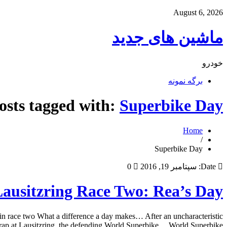
August 6, 2026
ماشین های جدید
خودرو
برگه نمونه
osts tagged with:
Superbike Day
Home
/
Superbike Day
Date:
سپتامبر 19, 2016
0
ausitzring Race Two: Rea’s Day
in race two What a difference a day makes… After an uncharacteristic
trap at Lausitzring, the defending World Superbike… World Superbike […]