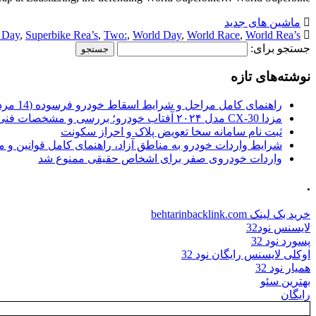
ماشین های جدید
 Day
,
Superbike Rea’s
,
Two:
,
World Day
,
World Race
,
World Rea’s
جستجو برای:
نوشته‌های تازه
راهنمای کامل مراحل و شرایط اسقاط خودرو فرسوده (14 مرداد 1405)
مزدا CX-30 مدل ۲۰۲۴ آفتاب خودرو؛ بررسی و مشخصات فنی
ثبت نام سامانه سخا تعویض پلاک و احراز سکونت
شرایط واردات خودرو به مناطق آزاد، راهنمای کامل قوانین و 
واردات خودروی صفر برای اشخاص حقیقی ممنوع شد
.
خرید بک لینک behtarinbacklink.com
لایسنس نود32
پسورد نود 32
اوکلی لایسنس رایگان نود 32
همیار نود 32
بهترین سئو
رایگان