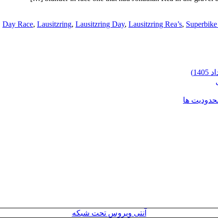
Day Race
,
Lausitzring
,
Lausitzring Day
,
Lausitzring Rea’s
,
Superbike
محدودیت ها
آنتی ویروس تحت شبکه