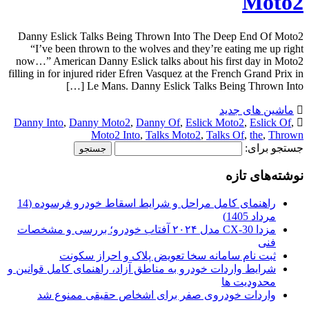
Moto2
Danny Eslick Talks Being Thrown Into The Deep End Of Moto2
“I’ve been thrown to the wolves and they’re eating me up right
now…” American Danny Eslick talks about his first day in Moto2
filling in for injured rider Efren Vasquez at the French Grand Prix in
Le Mans. Danny Eslick Talks Being Thrown Into […]
ماشین های جدید
Danny Into
,
Danny Moto2
,
Danny Of
,
Eslick Moto2
,
Eslick Of
,
Moto2 Into
,
Talks Moto2
,
Talks Of
,
the
,
Thrown
جستجو برای:
نوشته‌های تازه
راهنمای کامل مراحل و شرایط اسقاط خودرو فرسوده (14
مرداد 1405)
مزدا CX-30 مدل ۲۰۲۴ آفتاب خودرو؛ بررسی و مشخصات
فنی
ثبت نام سامانه سخا تعویض پلاک و احراز سکونت
شرایط واردات خودرو به مناطق آزاد، راهنمای کامل قوانین و
محدودیت ها
واردات خودروی صفر برای اشخاص حقیقی ممنوع شد