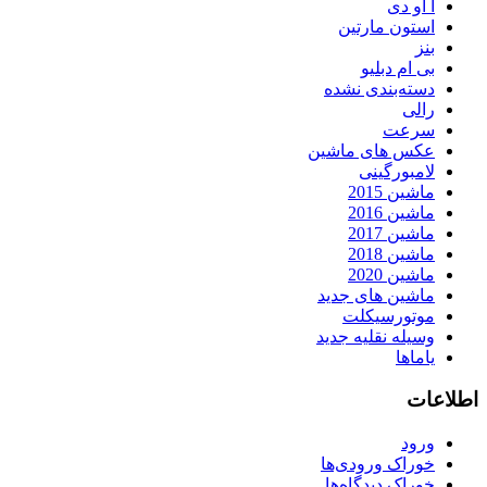
آ او دی
استون مارتین
بنز
بی ام دبلیو
دسته‌بندی نشده
رالی
سرعت
عکس های ماشین
لامبورگینی
ماشین 2015
ماشین 2016
ماشین 2017
ماشین 2018
ماشین 2020
ماشین های جدید
موتورسیکلت
وسیله نقلیه جدید
یاماها
اطلاعات
ورود
خوراک ورودی‌ها
خوراک دیدگاه‌ها