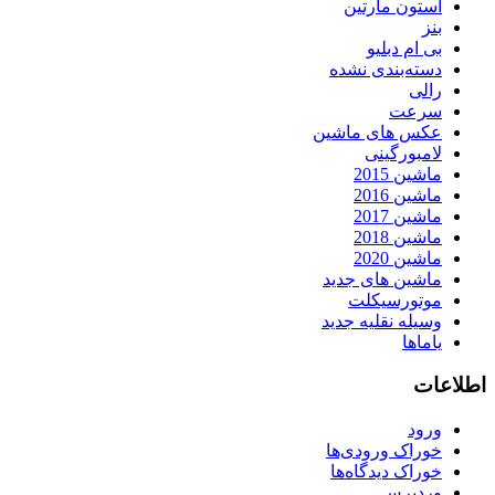
استون مارتین
بنز
بی ام دبلیو
دسته‌بندی نشده
رالی
سرعت
عکس های ماشین
لامبورگینی
ماشین 2015
ماشین 2016
ماشین 2017
ماشین 2018
ماشین 2020
ماشین های جدید
موتورسیکلت
وسیله نقلیه جدید
یاماها
اطلاعات
ورود
خوراک ورودی‌ها
خوراک دیدگاه‌ها
وردپرس