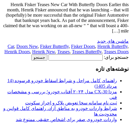
Henrik Fisker Teases New Car With Butterfly Doors Earlier this
month, Henrik Fisker announced that he was launching – that will
(hopefully) be more successful than the original Fisker Automotive
that bankrupt years back. As part of the announcement, Fisker
claimed that he was working on an all-new “ ” that will boast a 400-
mile […]
ماشین های جدید
Car
,
Doors New
,
Fisker Butterfly
,
Fisker Doors
,
Henrik Butterfly
,
Henrik Doors
,
Henrik New
,
Teases
,
Teases Butterfly
,
Teases Doors
جستجو برای:
نوشته‌های تازه
راهنمای کامل مراحل و شرایط اسقاط خودرو فرسوده (14
مرداد 1405)
مزدا CX-30 مدل ۲۰۲۴ آفتاب خودرو؛ بررسی و مشخصات
فنی
ثبت نام سامانه سخا تعویض پلاک و احراز سکونت
شرایط واردات خودرو به مناطق آزاد، راهنمای کامل قوانین و
محدودیت ها
واردات خودروی صفر برای اشخاص حقیقی ممنوع شد
.