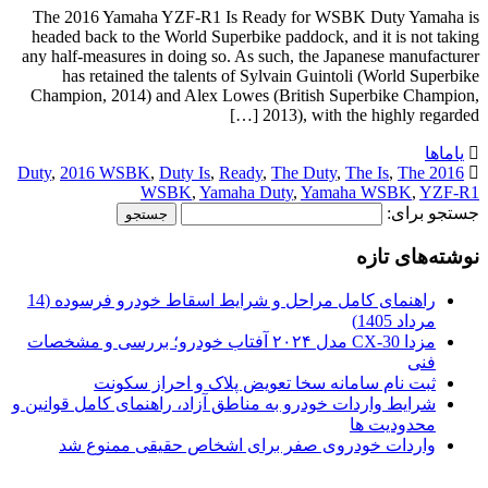
The 2016 Yamaha YZF-R1 Is Ready for WSBK Duty Yamaha is
headed back to the World Superbike paddock, and it is not taking
any half-measures in doing so. As such, the Japanese manufacturer
has retained the talents of Sylvain Guintoli (World Superbike
Champion, 2014) and Alex Lowes (British Superbike Champion,
2013), with the highly regarded […]
یاماها
,
2016 WSBK
,
Duty Is
,
Ready
,
The Duty
,
The Is
,
The
2016 Duty
WSBK
,
Yamaha Duty
,
Yamaha WSBK
,
YZF-R1
جستجو برای:
نوشته‌های تازه
راهنمای کامل مراحل و شرایط اسقاط خودرو فرسوده (14
مرداد 1405)
مزدا CX-30 مدل ۲۰۲۴ آفتاب خودرو؛ بررسی و مشخصات
فنی
ثبت نام سامانه سخا تعویض پلاک و احراز سکونت
شرایط واردات خودرو به مناطق آزاد، راهنمای کامل قوانین و
محدودیت ها
واردات خودروی صفر برای اشخاص حقیقی ممنوع شد
.