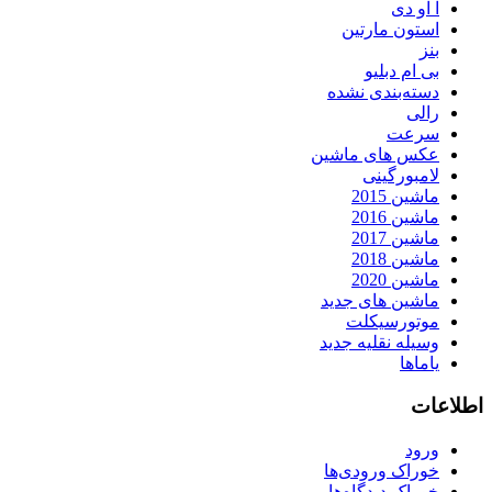
آ او دی
استون مارتین
بنز
بی ام دبلیو
دسته‌بندی نشده
رالی
سرعت
عکس های ماشین
لامبورگینی
ماشین 2015
ماشین 2016
ماشین 2017
ماشین 2018
ماشین 2020
ماشین های جدید
موتورسیکلت
وسیله نقلیه جدید
یاماها
اطلاعات
ورود
خوراک ورودی‌ها
خوراک دیدگاه‌ها