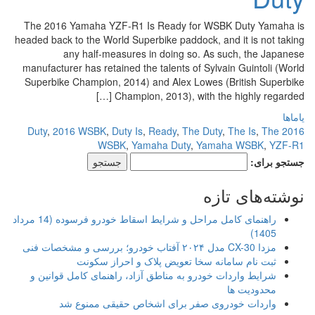
The 2016 Yamaha YZF-R1 Is Ready for WSBK Duty Yamaha is
headed back to the World Superbike paddock, and it is not taking
any half-measures in doing so. As such, the Japanese
manufacturer has retained the talents of Sylvain Guintoli (World
Superbike Champion, 2014) and Alex Lowes (British Superbike
Champion, 2013), with the highly regarded […]
یاماها
,
2016 WSBK
,
Duty Is
,
Ready
,
The Duty
,
The Is
,
The
2016 Duty
WSBK
,
Yamaha Duty
,
Yamaha WSBK
,
YZF-R1
جستجو برای:
نوشته‌های تازه
راهنمای کامل مراحل و شرایط اسقاط خودرو فرسوده (14 مرداد
1405)
مزدا CX-30 مدل ۲۰۲۴ آفتاب خودرو؛ بررسی و مشخصات فنی
ثبت نام سامانه سخا تعویض پلاک و احراز سکونت
شرایط واردات خودرو به مناطق آزاد، راهنمای کامل قوانین و
محدودیت ها
واردات خودروی صفر برای اشخاص حقیقی ممنوع شد