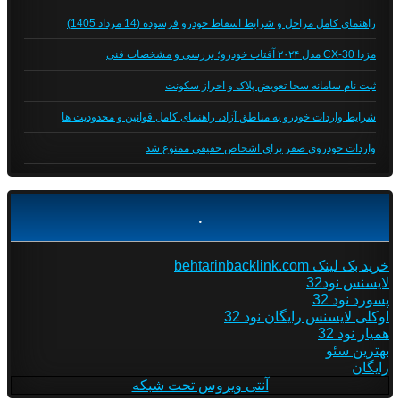
راهنمای کامل مراحل و شرایط اسقاط خودرو فرسوده (14 مرداد 1405)
مزدا CX-30 مدل ۲۰۲۴ آفتاب خودرو؛ بررسی و مشخصات فنی
ثبت نام سامانه سخا تعویض پلاک و احراز سکونت
شرایط واردات خودرو به مناطق آزاد، راهنمای کامل قوانین و محدودیت ها
واردات خودروی صفر برای اشخاص حقیقی ممنوع شد
.
خرید بک لینک behtarinbacklink.com
لایسنس نود32
پسورد نود 32
اوکلی لایسنس رایگان نود 32
همیار نود 32
بهترین سئو
رایگان
آنتی ویروس تحت شبکه