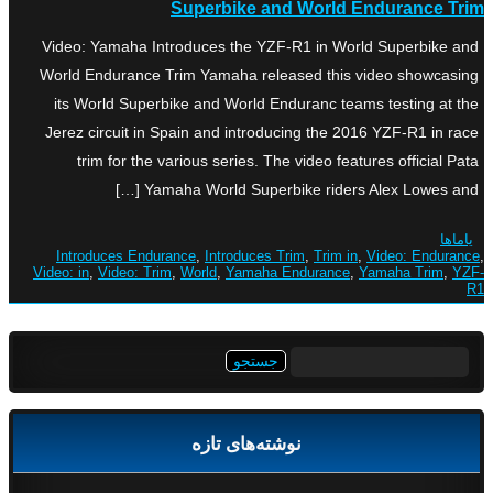
Superbike and World Endurance Trim
Video: Yamaha Introduces the YZF-R1 in World Superbike and
World Endurance Trim Yamaha released this video showcasing
its World Superbike and World Enduranc teams testing at the
Jerez circuit in Spain and introducing the 2016 YZF-R1 in race
trim for the various series. The video features official Pata
Yamaha World Superbike riders Alex Lowes and […]
یاماها
Introduces Endurance
,
Introduces Trim
,
Trim in
,
Video: Endurance
,
Video: in
,
Video: Trim
,
World
,
Yamaha Endurance
,
Yamaha Trim
,
YZF-
R1
جستجو
برای:
نوشته‌های تازه