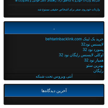
شرایط واردات خودرو به مناطق آزاد، راهنمای کامل قوانین و محدودیت ها
واردات خودروی صفر برای اشخاص حقیقی ممنوع شد
.
خرید بک لینک behtarinbacklink.com
لایسنس نود32
پسورد نود 32
اوکلی لایسنس رایگان نود 32
همیار نود 32
بهترین سئو
رایگان
آنتی ویروس تحت شبکه
آخرین دیدگاه‌ها