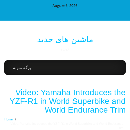
August 6, 2026
ماشین های جدید
خودرو
برگه نمونه
Video: Yamaha Introduces the
YZF-R1 in World Superbike and
World Endurance Trim
Home
/
Video: Yamaha Introduces the YZF-R1 in World Superbike and World Endurance
Trim