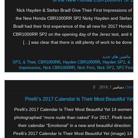
Nick Hayden & Stefan Bradl Give Their First Impressions of
the New Honda CBR1000RR SP2 Nicky Hayden and Stefan
Bradl had their first experience of the all new for 2017 Honda
CBR1000RR SP2 on the opening day of the Jerez test, and it
was clear that there is still plenty of work to be done […]
ماشین های جدید
,
& Their
,
CBR1000RR
,
Hayden CBR1000RR
,
Hayden SP2
,
& SP2
Impressions
,
Nick CBR1000RR
,
Nick First
,
Nick SP2
,
SP2 First
Date:
دسامبر 1, 2016
0
Pirelli’s 2017 Calendar Is Their Most Beautiful Yet
Pirelli’s 2017 Calendar Is Their Most Beautiful Yet 14 women
photographed “more nude than naked” For 2017, Pirelli took
their calendar “Emotional” in a new and beautiful direction.
Pirelli’s 2017 Calendar Is Their Most Beautiful Yet (image) 14