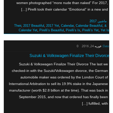
women photographed “more nude than naked” For 2017,
Pirelli took their calendar “Emotional” in a new and […]
ماشین 2017
,
2017 Beautiful
,
2017 Yet
,
Calendar
,
Calendar Beautiful
,
& Their
Calendar Yet
,
Pirelli’s Beautiful
,
Pirelli’s Is
,
Pirelli’s Yet
,
Yet Is
Date:
فوریه 24, 2016
0
Suzuki & Volkswagen Finalize Their Divorce
Suzuki & Volkswagen Finalize Their Divorce The last we
checked-in with the Suzuki/Volkswagen divorce, the German
automobile maker was ordered by the London Court of
International Arbitration to sell its 19.9% stake in the Japanese
manufacturer (worth $2.8 billion at the time). That was back in
September 2015, and now that ordered has finally been
fulfilled, with […]