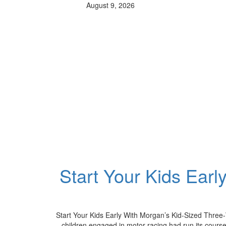
August 9, 2026
Start Your Kids Earl
Start Your Kids Early With Morgan’s Kid-Sized Three-
children engaged in motor racing had run its course, 