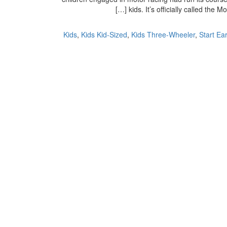
kids. It’s officially called the 
Kids
,
Kids Kid-Sized
,
Kids Three-Wheeler
,
Start Ear