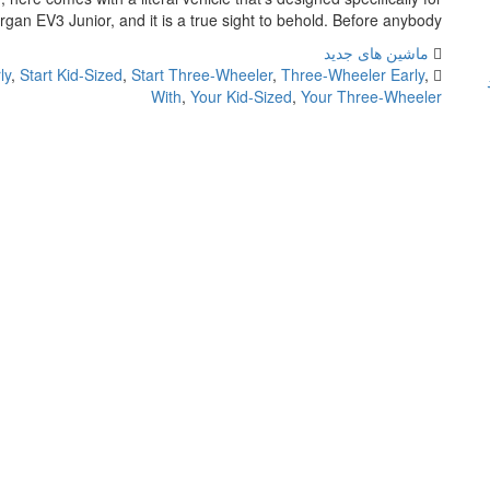
Morgan EV3 Junior, and it is a true sight to behold. Before anybody […]
ماشین های جدید
ly
,
Start Kid-Sized
,
Start Three-Wheeler
,
Three-Wheeler Early
,
With
,
Your Kid-Sized
,
Your Three-Wheeler