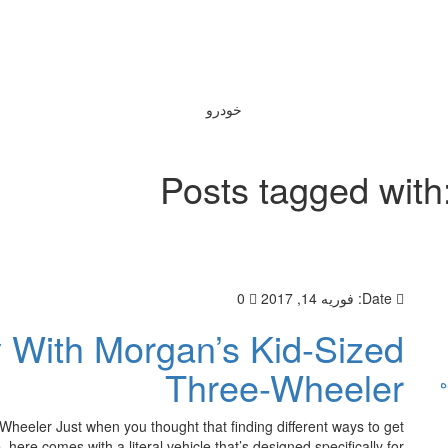
خودرو
Posts tagged with
Date:
فوریه 14, 2017
0
y With Morgan’s Kid-Sized
Three-Wheeler
ه
Wheeler Just when you thought that finding different ways to get
here comes with a literal vehicle that’s designed specifically for