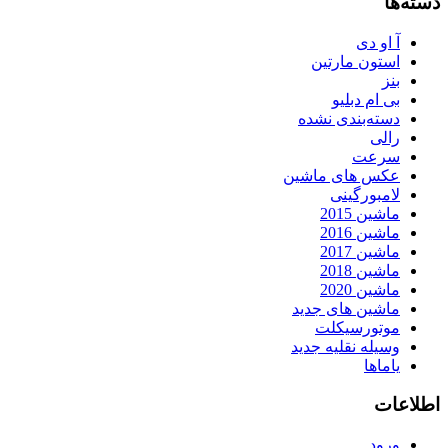
دسته‌ها
آ او دی
استون مارتین
بنز
بی ام دبلیو
دسته‌بندی نشده
رالی
سرعت
عکس های ماشین
لامبورگینی
ماشین 2015
ماشین 2016
ماشین 2017
ماشین 2018
ماشین 2020
ماشین های جدید
موتورسیکلت
وسیله نقلیه جدید
یاماها
اطلاعات
ورود