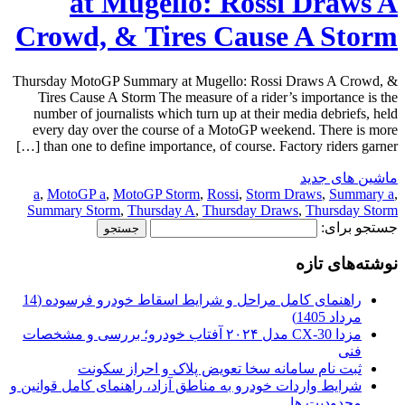
at Mugello: Rossi Draws A
Crowd, & Tires Cause A Storm
Thursday MotoGP Summary at Mugello: Rossi Draws A Crowd, &
Tires Cause A Storm The measure of a rider’s importance is the
number of journalists which turn up at their media debriefs, held
every day over the course of a MotoGP weekend. There is more
than one to define importance, of course. Factory riders garner […]
ماشین های جدید
a
,
MotoGP a
,
MotoGP Storm
,
Rossi
,
Storm Draws
,
Summary a
,
Summary Storm
,
Thursday A
,
Thursday Draws
,
Thursday Storm
جستجو برای:
نوشته‌های تازه
راهنمای کامل مراحل و شرایط اسقاط خودرو فرسوده (14
مرداد 1405)
مزدا CX-30 مدل ۲۰۲۴ آفتاب خودرو؛ بررسی و مشخصات
فنی
ثبت نام سامانه سخا تعویض پلاک و احراز سکونت
شرایط واردات خودرو به مناطق آزاد، راهنمای کامل قوانین و
محدودیت ها