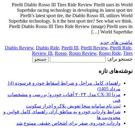
Pirelli Diablo Rosso III Tires Ride Review Pirelli uses its World
Superbike racing technology in developing its latest sport tire
Pirelli’s latest sport tire, the Diablo Rosso III, utilizes World
Superbike technology. Is it the best sport tire? See what we think.
Pirelli Diablo Rosso III Tires Ride Review (image) Pirelli uses its
World Superbike […]
ماشین های جدید
Diablo Review
,
Diablo Ride
,
Pirelli III
,
Pirelli Review
,
Pirelli Ride
,
Review III
,
Rosso
,
Rosso Review
,
Rosso Ride
,
Tires
جستجو برای:
نوشته‌های تازه
راهنمای کامل مراحل و شرایط اسقاط خودرو فرسوده (14
مرداد 1405)
مزدا CX-30 مدل ۲۰۲۴ آفتاب خودرو؛ بررسی و مشخصات
فنی
ثبت نام سامانه سخا تعویض پلاک و احراز سکونت
شرایط واردات خودرو به مناطق آزاد، راهنمای کامل قوانین و
محدودیت ها
واردات خودروی صفر برای اشخاص حقیقی ممنوع شد
.