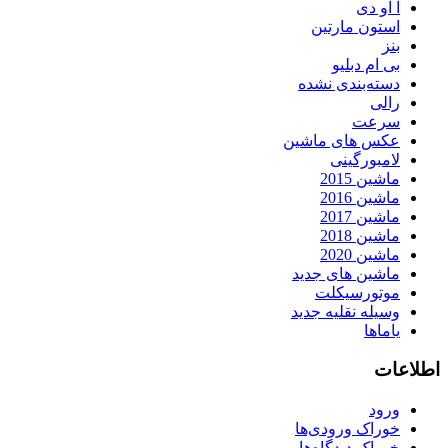
آ او دی
استون مارتین
بنز
بی ام دبلیو
دسته‌بندی نشده
رالی
سرعت
عکس های ماشین
لامبورگینی
ماشین 2015
ماشین 2016
ماشین 2017
ماشین 2018
ماشین 2020
ماشین های جدید
موتورسیکلت
وسیله نقلیه جدید
یاماها
اطلاعات
ورود
خوراک ورودی‌ها
خوراک دیدگاه‌ها