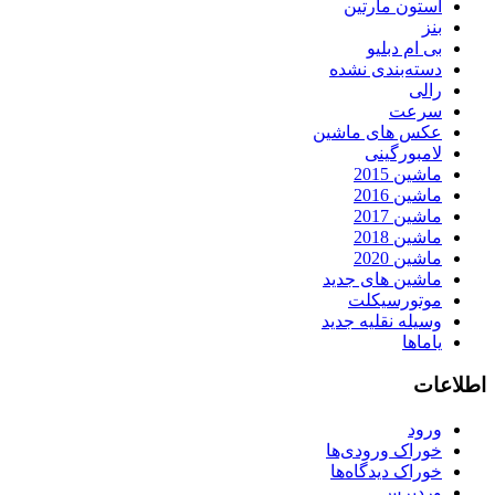
استون مارتین
بنز
بی ام دبلیو
دسته‌بندی نشده
رالی
سرعت
عکس های ماشین
لامبورگینی
ماشین 2015
ماشین 2016
ماشین 2017
ماشین 2018
ماشین 2020
ماشین های جدید
موتورسیکلت
وسیله نقلیه جدید
یاماها
اطلاعات
ورود
خوراک ورودی‌ها
خوراک دیدگاه‌ها
وردپرس