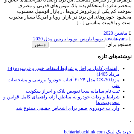
منحصربه‌فرد، استحکام بدنه بالا، موتورهای قدرتی و مصرف
سوخت کم یکی از پرفروش‌ترین‌ها در بازار اتومبیل محسوب
می‌شود. خودروهای این برند در بازار اروپا و امریکا بسیار محبوب
است و با قیمت مناسبی […]
ماشین 2020
toyota-yaris
,
تویوتا یاریس
,
تویوتا یاریس مدل 2020
جستجو برای:
نوشته‌های تازه
راهنمای کامل مراحل و شرایط اسقاط خودرو فرسوده (14
مرداد 1405)
مزدا CX-30 مدل ۲۰۲۴ آفتاب خودرو؛ بررسی و مشخصات
فنی
ثبت نام سامانه سخا تعویض پلاک و احراز سکونت
شرایط واردات خودرو به مناطق آزاد، راهنمای کامل قوانین و
محدودیت ها
واردات خودروی صفر برای اشخاص حقیقی ممنوع شد
.
خرید بک لینک behtarinbacklink.com