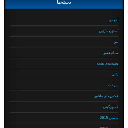
دسته‌ها
آ او دی
استون مارتین
بنز
بی ام دبلیو
دسته‌بندی نشده
رالی
سرعت
عکس های ماشین
لامبورگینی
ماشین 2015