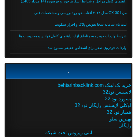
راهنمای کامل مراحل و شرایط اسقاط خودرو فرسوده (14 مرداد 1405)
مزدا CX-30 مدل ۲۰۲۴ آفتاب خودرو؛ بررسی و مشخصات فنی
ثبت نام سامانه سخا تعویض پلاک و احراز سکونت
شرایط واردات خودرو به مناطق آزاد، راهنمای کامل قوانین و محدودیت ها
واردات خودروی صفر برای اشخاص حقیقی ممنوع شد
.
خرید بک لینک behtarinbacklink.com
لایسنس نود32
پسورد نود 32
اوکلی لایسنس رایگان نود 32
همیار نود 32
بهترین سئو
رایگان
آنتی ویروس تحت شبکه