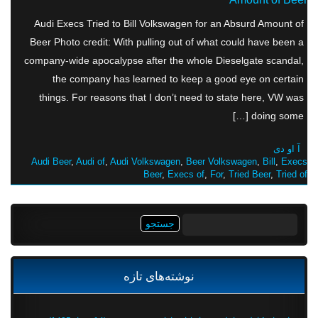
Audi Execs Tried to Bill Volkswagen for an Absurd Amount of
Beer Photo credit: With pulling out of what could have been a
company-wide apocalypse after the whole Dieselgate scandal,
the company has learned to keep a good eye on certain
things. For reasons that I don’t need to state here, VW was
doing some […]
آ او دی
Audi Beer
,
Audi of
,
Audi Volkswagen
,
Beer Volkswagen
,
Bill
,
Execs
Beer
,
Execs of
,
For
,
Tried Beer
,
Tried of
جستجو
برای:
نوشته‌های تازه