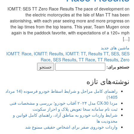
IOMTT: SES TT Zero Race Results The pace of development on
the electric motorcycles at the Isle of Man TT has been
astonishing, with each year seeing more and more progress on
the lap times from the top teams. This year, Team Mugen once
again is the paddock favorite, with expectations of a 120+ mph
[…]
ماشین های جدید
IOMTT: Race
,
IOMTT: Results
,
IOMTT: TT
,
Results TT
,
SES
,
SES
Race
,
SES Results
,
TT Race
,
TT Results
,
Zero
جستجو برای:
نوشته‌های تازه
راهنمای کامل مراحل و شرایط اسقاط خودرو فرسوده (14 مرداد
1405)
مزدا CX-30 مدل ۲۰۲۴ آفتاب خودرو؛ بررسی و مشخصات فنی
ثبت نام سامانه سخا تعویض پلاک و احراز سکونت
شرایط واردات خودرو به مناطق آزاد، راهنمای کامل قوانین و
محدودیت ها
واردات خودروی صفر برای اشخاص حقیقی ممنوع شد