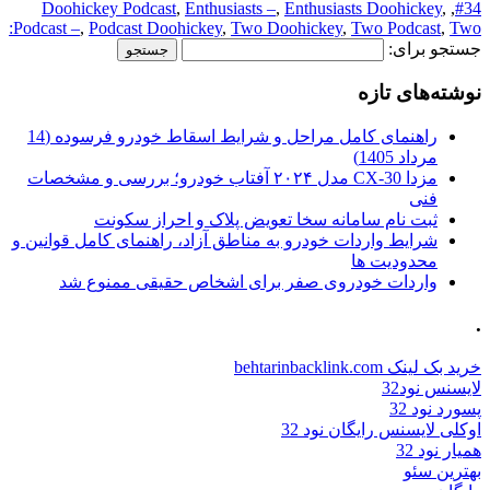
Doohickey Podcast
,
Enthusiasts –
,
Enthusiasts Doohickey
,
,
#34
Podcast –
,
Podcast Doohickey
,
Two Doohickey
,
Two Podcast
,
Two:
جستجو برای:
نوشته‌های تازه
راهنمای کامل مراحل و شرایط اسقاط خودرو فرسوده (14
مرداد 1405)
مزدا CX-30 مدل ۲۰۲۴ آفتاب خودرو؛ بررسی و مشخصات
فنی
ثبت نام سامانه سخا تعویض پلاک و احراز سکونت
شرایط واردات خودرو به مناطق آزاد، راهنمای کامل قوانین و
محدودیت ها
واردات خودروی صفر برای اشخاص حقیقی ممنوع شد
.
خرید بک لینک behtarinbacklink.com
لایسنس نود32
پسورد نود 32
اوکلی لایسنس رایگان نود 32
همیار نود 32
بهترین سئو