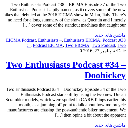
Two Enthusiasts Podcast #38 – EICMA Episode 37 of the Two
Enthusiasts Podcast is aptly named, as it covers some of the new
bikes that debuted at the 2016 EICMA show in Milan, Italy. There’s
no need for a long summary of the show, as Quentin and I merely
cover some of the standout machines that caught our […]
ماشین های جدید
EICMA Podcast
,
Enthusiasts –
,
Enthusiasts EICMA
,
Podcast
,
#38
–
,
Podcast EICMA
,
Two EICMA
,
Two Podcast
,
Two:
Date:
سپتامبر 27, 2016
0
Two Enthusiasts Podcast #34 –
Doohickey
Two Enthusiasts Podcast #34 – Doohickey Episode 34 of the Two
Enthusiasts Podcast starts off by using the two new Ducati
Scrambler models, which were spotted in CARB filings earlier this
month, as a jumping off point to talk about how motorcycle
manufacturers are chasing the post-authentic biker movement. We
then opine a bit about the apparent […]
ماشین های جدید