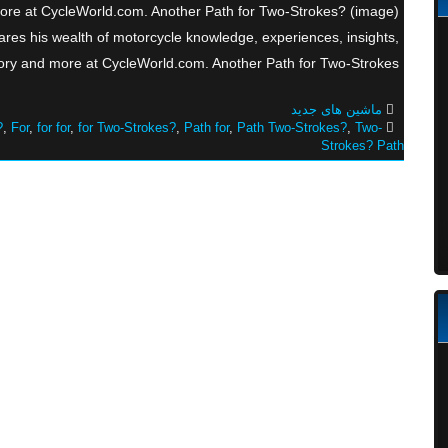
more at CycleWorld.com. Another Path for Two-Strokes? (image)
res his wealth of motorcycle knowledge, experiences, insights,
history and more at CycleWorld.com. Another Path for Two-Strokes? دانلود سریال و
ماشین های جدید
?
,
For
,
for for
,
for Two-Strokes?
,
Path for
,
Path Two-Strokes?
,
Two-
Strokes? Path