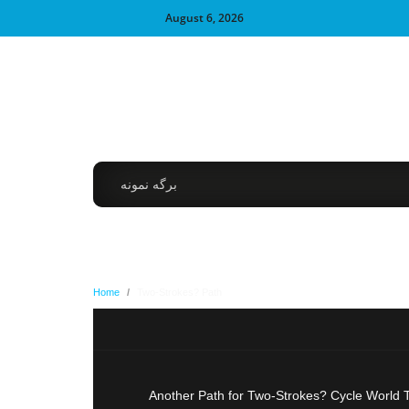
August 6, 2026
برگه نمونه
Home
/
Two-Strokes? Path
Another Path for Two-Strokes? Cycle World T