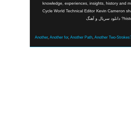
knowledge, experiences, insights, history and 
Cycle World Technical Editor Kevin Cameron sha
 آهنگ
Another
,
Another for
,
Another Path
,
Another Two-Strokes