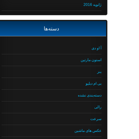
ژانویه 2016
دسته‌ها
آ او دی
استون مارتین
بنز
بی ام دبلیو
دسته‌بندی نشده
رالی
سرعت
عکس های ماشین