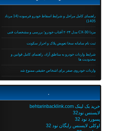
راهنمای کامل مراحل و شرایط اسقاط خودرو فرسوده (14 مرداد
1405)
مزدا CX-30 مدل ۲۰۲۴ آفتاب خودرو؛ بررسی و مشخصات فنی
ثبت نام سامانه سخا تعویض پلاک و احراز سکونت
شرایط واردات خودرو به مناطق آزاد، راهنمای کامل قوانین و
محدودیت ها
واردات خودروی صفر برای اشخاص حقیقی ممنوع شد
.
خرید بک لینک behtarinbacklink.com
لایسنس نود32
پسورد نود 32
اوکلی لایسنس رایگان نود 32