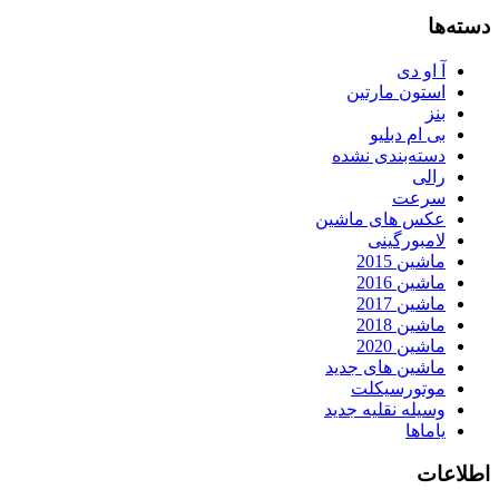
دسته‌ها
آ او دی
استون مارتین
بنز
بی ام دبلیو
دسته‌بندی نشده
رالی
سرعت
عکس های ماشین
لامبورگینی
ماشین 2015
ماشین 2016
ماشین 2017
ماشین 2018
ماشین 2020
ماشین های جدید
موتورسیکلت
وسیله نقلیه جدید
یاماها
اطلاعات