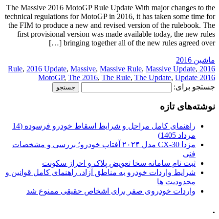
The Massive 2016 MotoGP Rule Update With major changes to the
technical regulations for MotoGP in 2016, it has taken some time for
the FIM to produce a new and revised version of the rulebook. The
first provisional version was made available today, the new rules
bringing together all of the new rules agreed over […]
ماشین 2016
,
2016 Update
,
Massive
,
Massive Rule
,
Massive Update
,
2016 Rule
MotoGP
,
The 2016
,
The Rule
,
The Update
,
Update 2016
جستجو برای:
نوشته‌های تازه
راهنمای کامل مراحل و شرایط اسقاط خودرو فرسوده (14
مرداد 1405)
مزدا CX-30 مدل ۲۰۲۴ آفتاب خودرو؛ بررسی و مشخصات
فنی
ثبت نام سامانه سخا تعویض پلاک و احراز سکونت
شرایط واردات خودرو به مناطق آزاد، راهنمای کامل قوانین و
محدودیت ها
واردات خودروی صفر برای اشخاص حقیقی ممنوع شد
.