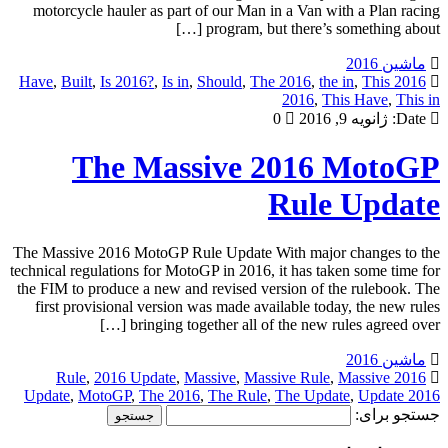
motorcycle hauler as part of our Man in a Van with a Plan racing
program, but there’s something about […]
ماشین 2016
,
Built
,
Is 2016?
,
Is in
,
Should
,
The 2016
,
the in
,
This
2016 Have
2016
,
This Have
,
This in
Date:
ژانویه 9, 2016
0
The Massive 2016 MotoGP
Rule Update
The Massive 2016 MotoGP Rule Update With major changes to the
technical regulations for MotoGP in 2016, it has taken some time for
the FIM to produce a new and revised version of the rulebook. The
first provisional version was made available today, the new rules
bringing together all of the new rules agreed over […]
ماشین 2016
,
2016 Update
,
Massive
,
Massive Rule
,
Massive
2016 Rule
Update
,
MotoGP
,
The 2016
,
The Rule
,
The Update
,
Update 2016
جستجو برای: