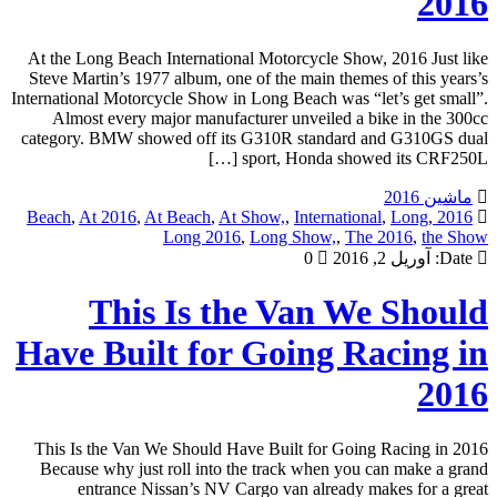
2016
At the Long Beach International Motorcycle Show, 2016 Just like
Steve Martin’s 1977 album, one of the main themes of this years’s
International Motorcycle Show in Long Beach was “let’s get small”.
Almost every major manufacturer unveiled a bike in the 300cc
category. BMW showed off its G310R standard and G310GS dual
sport, Honda showed its CRF250L […]
ماشین 2016
,
At 2016
,
At Beach
,
At Show,
,
International
,
Long
,
2016 Beach
Long 2016
,
Long Show,
,
The 2016
,
the Show
Date:
آوریل 2, 2016
0
This Is the Van We Should
Have Built for Going Racing in
2016
This Is the Van We Should Have Built for Going Racing in 2016
Because why just roll into the track when you can make a grand
entrance Nissan’s NV Cargo van already makes for a great