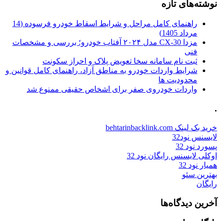
نوشته‌های تازه
راهنمای کامل مراحل و شرایط اسقاط خودرو فرسوده (14
مرداد 1405)
مزدا CX-30 مدل ۲۰۲۴ آفتاب خودرو؛ بررسی و مشخصات
فنی
ثبت نام سامانه سخا تعویض پلاک و احراز سکونت
شرایط واردات خودرو به مناطق آزاد، راهنمای کامل قوانین و
محدودیت ها
واردات خودروی صفر برای اشخاص حقیقی ممنوع شد
.
خرید بک لینک behtarinbacklink.com
لایسنس نود32
پسورد نود 32
اوکلی لایسنس رایگان نود 32
همیار نود 32
بهترین سئو
رایگان
آخرین دیدگاه‌ها