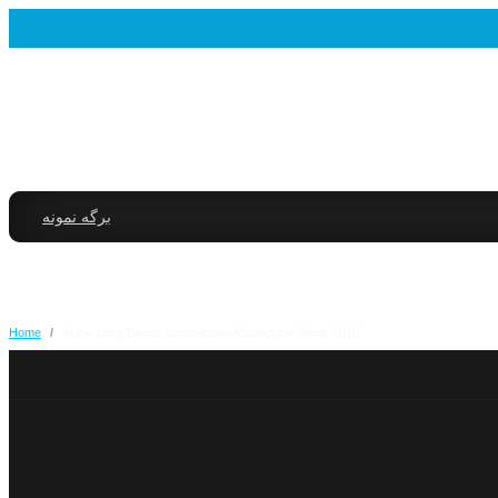
برگه نمونه
Home
/
At the Long Beach International Motorcycle Show, 2016