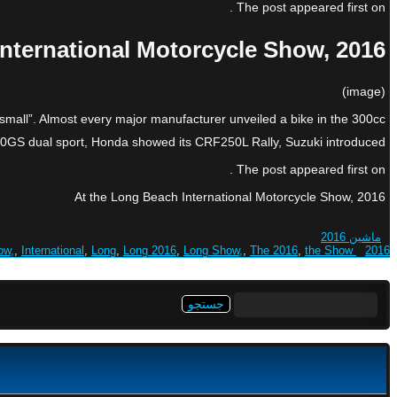
The post appeared first on .
nternational Motorcycle Show, 2016
(image)
 small”. Almost every major manufacturer unveiled a bike in the 300cc
S dual sport, Honda showed its CRF250L Rally, Suzuki introduced […]
The post appeared first on .
At the Long Beach International Motorcycle Show, 2016
ماشین 2016
ow,
,
International
,
Long
,
Long 2016
,
Long Show,
,
The 2016
,
the Show
2016 Beach
جستجو
برای: