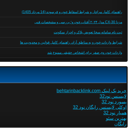
راهنمای کامل مراحل و شرایط اسقاط خودرو فرسوده (14 مرداد 1405)
مزدا CX-30 مدل ۲۰۲۴ آفتاب خودرو؛ بررسی و مشخصات فنی
ثبت نام سامانه سخا تعویض پلاک و احراز سکونت
شرایط واردات خودرو به مناطق آزاد، راهنمای کامل قوانین و محدودیت ها
واردات خودروی صفر برای اشخاص حقیقی ممنوع شد
خرید بک لینک behtarinbacklink.com
لایسنس نود32
پسورد نود 32
اوکلی لایسنس رایگان نود 32
همیار نود 32
بهترین سئو
رایگان