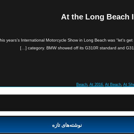
At the Long Beach I
his years’s International Motorcycle Show in Long Beach was “let’s get
category. BMW showed off its G310R standard and G310G
,
At 2016
,
At Beach
,
At Sh
نوشته‌های تازه