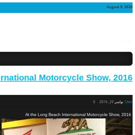
August 9, 2026
خودرو
ernational Motorcycle Show, 2016
Date:
نوامبر 29, 2016
0
At the Long Beach International Motorcycle Show, 2016