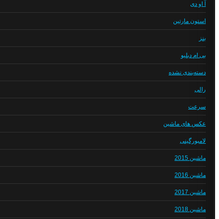
آ او دی
استون مارتین
بنز
بی ام دبلیو
دسته‌بندی نشده
رالی
سرعت
عکس های ماشین
لامبورگینی
ماشین 2015
ماشین 2016
ماشین 2017
ماشین 2018