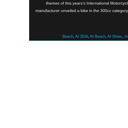
themes of this years’s International Motorcyc
manufacturer unveiled a bike in the 300cc catego
,
At 2016
,
At Beach
,
At Show,
,
In