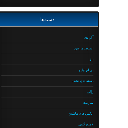
دسته‌ها
آ او دی
استون مارتین
بنز
بی ام دبلیو
دسته‌بندی نشده
رالی
سرعت
عکس های ماشین
لامبورگینی