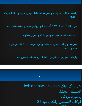
راهنمای کامل مراحل و شرایط اسقاط خودرو فرسوده (14 مرداد
1405)
مزدا CX-30 مدل ۲۰۲۴ آفتاب خودرو؛ بررسی و مشخصات فنی
ثبت نام سامانه سخا تعویض پلاک و احراز سکونت
شرایط واردات خودرو به مناطق آزاد، راهنمای کامل قوانین و
محدودیت ها
واردات خودروی صفر برای اشخاص حقیقی ممنوع شد
.
خرید بک لینک behtarinbacklink.com
لایسنس نود32
پسورد نود 32
اوکلی لایسنس رایگان نود 32