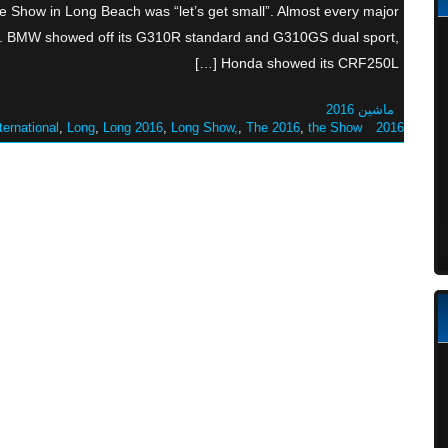
le Show in Long Beach was “let’s get small”. Almost every major
ry. BMW showed off its G310R standard and G310GS dual sport,
Honda showed its CRF250L […]
ماشین 2016
ternational
,
Long
,
Long 2016
,
Long Show,
,
The 2016
,
the Show
2016 Beach