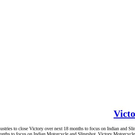
Vict
tries to close Victory over next 18 months to focus on Indian and Sli
nths to focus on Indian Motorcycle and Slingshot. Victory Motorcycles 