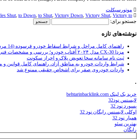
موتورسیکلت
les Shut
,
to Down
,
to Shut
,
Victory Down
,
Victory Shut
,
Victory to
جستجو برای:
نوشته‌های تازه
راهنمای کامل مراحل و شرایط اسقاط خودرو فرسوده (14 مرداد 1405)
مزدا CX-30 مدل ۲۰۲۴ آفتاب خودرو؛ بررسی و مشخصات فنی
ثبت نام سامانه سخا تعویض پلاک و احراز سکونت
شرایط واردات خودرو به مناطق آزاد، راهنمای کامل قوانین و 
واردات خودروی صفر برای اشخاص حقیقی ممنوع شد
.
خرید بک لینک behtarinbacklink.com
لایسنس نود32
پسورد نود 32
اوکلی لایسنس رایگان نود 32
همیار نود 32
بهترین سئو
رایگان