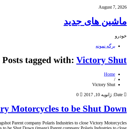
August 7, 2026
ماشین های جدید
خودرو
برگه نمونه
Posts tagged with:
Victory Shut
Home
/
Victory Shut
Date:
ژانویه 10, 2017
0
ory Motorcycles to be Shut Down
ngshot Parent company Polaris Industries to close Victory Motorcycles
to be Shut Down (image) Parent company Polaris Industries to close […]