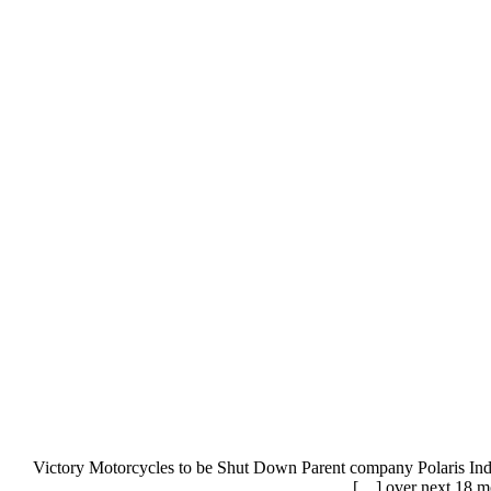
Victory Motorcycles to be Shut Down Parent company Polaris Indus
over next 18 mo