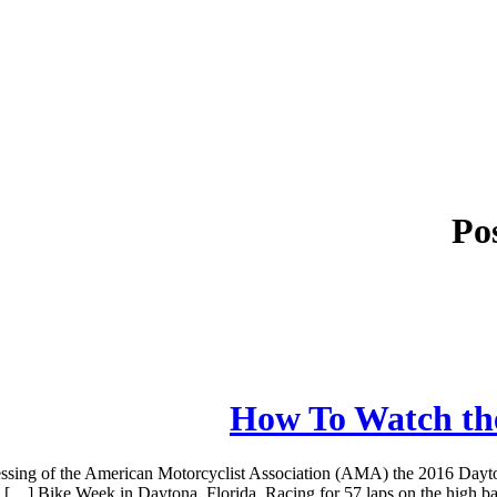
Po
How To Watch th
ing of the American Motorcyclist Association (AMA) the 2016 Daytona
Bike Week in Daytona, Florida. Racing for 57 laps on the high ba