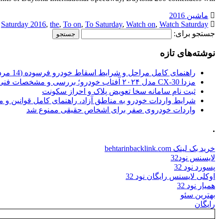
ماشین 2016
,
Saturday 2016
,
the
,
To on
,
To Saturday
,
Watch on
,
Watch Saturday
جستجو برای:
نوشته‌های تازه
راهنمای کامل مراحل و شرایط اسقاط خودرو فرسوده (14 مرداد 1405)
مزدا CX-30 مدل ۲۰۲۴ آفتاب خودرو؛ بررسی و مشخصات فنی
ثبت نام سامانه سخا تعویض پلاک و احراز سکونت
شرایط واردات خودرو به مناطق آزاد، راهنمای کامل قوانین و 
واردات خودروی صفر برای اشخاص حقیقی ممنوع شد
.
خرید بک لینک behtarinbacklink.com
لایسنس نود32
پسورد نود 32
اوکلی لایسنس رایگان نود 32
همیار نود 32
بهترین سئو
رایگان