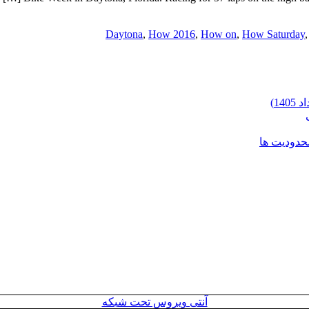
Daytona
,
How 2016
,
How on
,
How Saturday
محدودیت ها
آنتی ویروس تحت شبکه