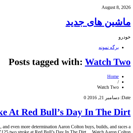
August 8, 2026
ماشین های جدید
خودرو
برگه نمونه
Posts tagged with:
Watch Two
Home
/
Watch Two
Date:
دسامبر 21, 2016
0
e At Red Bull’s Day In The Dirt
, and even more determination Aaron Colton buys, builds, and races a
25 two stroke at Red Bull’s Day In The Dirt… Watch Aaron Colton […]