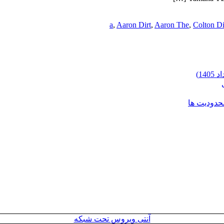
a
,
Aaron Dirt
,
Aaron The
,
Colton Di
محدودیت ها
آنتی ویروس تحت شبکه