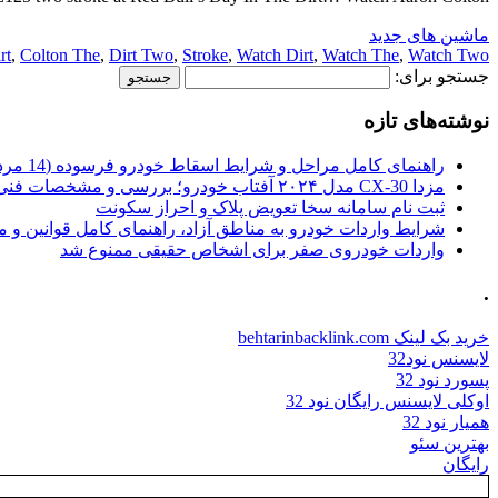
ماشین های جدید
rt
,
Colton The
,
Dirt Two
,
Stroke
,
Watch Dirt
,
Watch The
,
Watch Two
جستجو برای:
نوشته‌های تازه
راهنمای کامل مراحل و شرایط اسقاط خودرو فرسوده (14 مرداد 1405)
مزدا CX-30 مدل ۲۰۲۴ آفتاب خودرو؛ بررسی و مشخصات فنی
ثبت نام سامانه سخا تعویض پلاک و احراز سکونت
شرایط واردات خودرو به مناطق آزاد، راهنمای کامل قوانین و 
واردات خودروی صفر برای اشخاص حقیقی ممنوع شد
.
خرید بک لینک behtarinbacklink.com
لایسنس نود32
پسورد نود 32
اوکلی لایسنس رایگان نود 32
همیار نود 32
بهترین سئو
رایگان