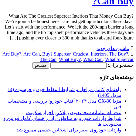
Can Buy?
What Are The Craziest Supercar Interiors That Money Can Buy?
We’re gonna be honest here – are just getting ridiculous these days.
Let’s start with the performance. We left the 200-mph barrier a long
time ago, and the tip-top shelf performance vehicles these days are
pushing ever closer to 300 mph thanks to absurd four-figure […]
ماشین های جدید
Are Buy?
,
Are Can
,
Buy? Supercar
,
Craziest
,
Interiors
,
The Buy?
,
The Can
,
What Buy?
,
What Can
,
What Supercar
جستجو برای:
نوشته‌های تازه
راهنمای کامل مراحل و شرایط اسقاط خودرو فرسوده (14
مرداد 1405)
مزدا CX-30 مدل ۲۰۲۴ آفتاب خودرو؛ بررسی و مشخصات
فنی
ثبت نام سامانه سخا تعویض پلاک و احراز سکونت
شرایط واردات خودرو به مناطق آزاد، راهنمای کامل قوانین و
محدودیت ها
واردات خودروی صفر برای اشخاص حقیقی ممنوع شد