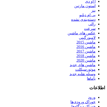
آ او دی
استون مارتین
بنز
بی ام دبلیو
دسته‌بندی نشده
رالی
سرعت
عکس های ماشین
لامبورگینی
ماشین 2015
ماشین 2016
ماشین 2017
ماشین 2018
ماشین 2020
ماشین های جدید
موتورسیکلت
وسیله نقلیه جدید
یاماها
اطلاعات
ورود
خوراک ورودی‌ها
خوراک دیدگاه‌ها