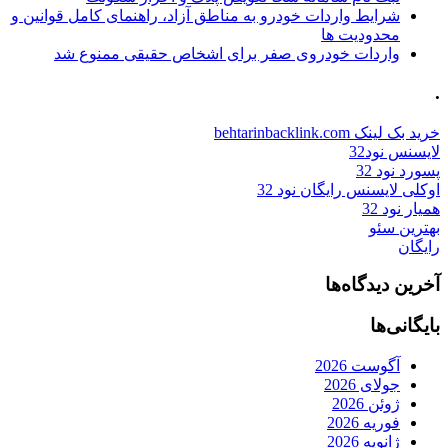
شرایط واردات خودرو به مناطق آزاد، راهنمای کامل قوانین و
محدودیت ها
واردات خودروی صفر برای اشخاص حقیقی ممنوع شد
.
خرید بک لینک behtarinbacklink.com
لایسنس نود32
پسورد نود 32
اوکلی لایسنس رایگان نود 32
همیار نود 32
بهترین سئو
رایگان
آخرین دیدگاه‌ها
بایگانی‌ها
آگوست 2026
جولای 2026
ژوئن 2026
فوریه 2026
ژانویه 2026