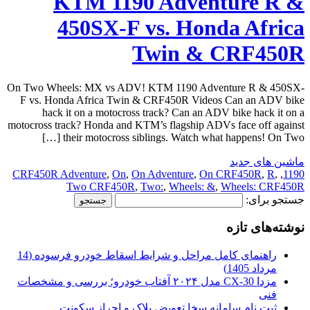
KTM 1190 Adventure R &
450SX-F vs. Honda Africa
Twin & CRF450R
On Two Wheels: MX vs ADV! KTM 1190 Adventure R & 450SX-
F vs. Honda Africa Twin & CRF450R Videos Can an ADV bike
hack it on a motocross track? Can an ADV bike hack it on a
motocross track? Honda and KTM’s flagship ADVs face off against
their motocross siblings. Watch what happens! On Two […]
ماشین های جدید
CRF450R Adventure
,
On
,
On Adventure
,
On CRF450R
,
R
,
,
1190
Two CRF450R
,
Two:
,
Wheels: &
,
Wheels: CRF450R
جستجو برای:
نوشته‌های تازه
راهنمای کامل مراحل و شرایط اسقاط خودرو فرسوده (14
مرداد 1405)
مزدا CX-30 مدل ۲۰۲۴ آفتاب خودرو؛ بررسی و مشخصات
فنی
ثبت نام سامانه سخا تعویض پلاک و احراز سکونت