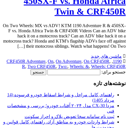
450SX-F vs. Honda Africa
Twin & CRF450R
On Two Wheels: MX vs ADV! KTM 1190 Adventure R & 450SX-
F vs. Honda Africa Twin & CRF450R Videos Can an ADV bike
hack it on a motocross track? Can an ADV bike hack it on a
motocross track? Honda and KTM’s flagship ADVs face off against
their motocross siblings. Watch what happens! On Two […]
ماشین های جدید
CRF450R Adventure
,
On
,
On Adventure
,
On CRF450R
,
,
1190
R
,
Two CRF450R
,
Two:
,
Wheels: &
,
Wheels: CRF450R
جستجو برای:
نوشته‌های تازه
راهنمای کامل مراحل و شرایط اسقاط خودرو فرسوده (14
مرداد 1405)
مزدا CX-30 مدل ۲۰۲۴ آفتاب خودرو؛ بررسی و مشخصات
فنی
ثبت نام سامانه سخا تعویض پلاک و احراز سکونت
شرایط واردات خودرو به مناطق آزاد، راهنمای کامل قوانین و
محدودیت ها