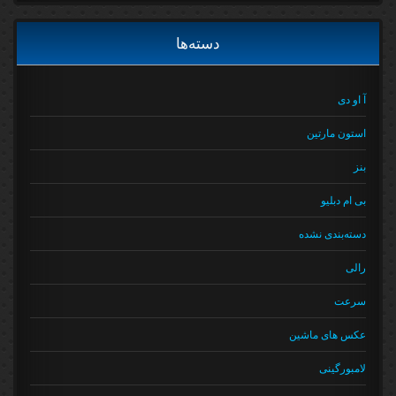
دسته‌ها
آ او دی
استون مارتین
بنز
بی ام دبلیو
دسته‌بندی نشده
رالی
سرعت
عکس های ماشین
لامبورگینی