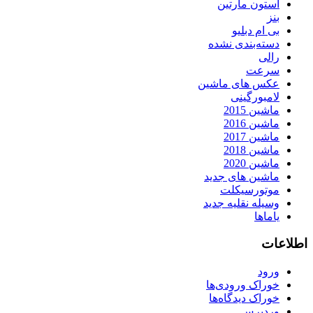
استون مارتین
بنز
بی ام دبلیو
دسته‌بندی نشده
رالی
سرعت
عکس های ماشین
لامبورگینی
ماشین 2015
ماشین 2016
ماشین 2017
ماشین 2018
ماشین 2020
ماشین های جدید
موتورسیکلت
وسیله نقلیه جدید
یاماها
اطلاعات
ورود
خوراک ورودی‌ها
خوراک دیدگاه‌ها
وردپرس