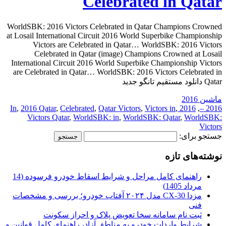
Celebrated in Qatar
WorldSBK: 2016 Victors Celebrated in Qatar Champions Crowned
at Losail International Circuit 2016 World Superbike Championship
Victors are Celebrated in Qatar… WorldSBK: 2016 Victors
Celebrated in Qatar (image) Champions Crowned at Losail
International Circuit 2016 World Superbike Championship Victors
are Celebrated in Qatar… WorldSBK: 2016 Victors Celebrated in
Qatar دانلود مستقیم تانگو جدید
ماشین 2016
,
2016 Qatar
,
Celebrated
,
Qatar Victors
,
Victors in
,
2016 In
,
2016 –
Victors Qatar
,
WorldSBK: in
,
WorldSBK: Qatar
,
WorldSBK:
Victors
جستجو برای:
نوشته‌های تازه
راهنمای کامل مراحل و شرایط اسقاط خودرو فرسوده (14
مرداد 1405)
مزدا CX-30 مدل ۲۰۲۴ آفتاب خودرو؛ بررسی و مشخصات
فنی
ثبت نام سامانه سخا تعویض پلاک و احراز سکونت
شرایط واردات خودرو به مناطق آزاد، راهنمای کامل قوانین و