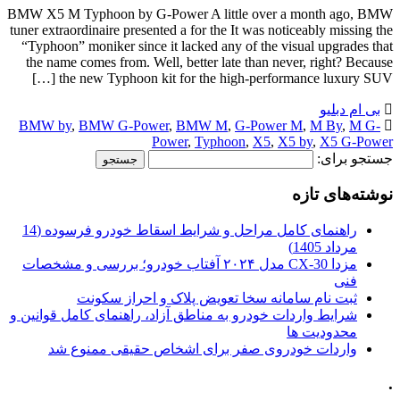
BMW X5 M Typhoon by G-Power A little over a month ago, BMW
tuner extraordinaire presented a for the It was noticeably missing the
“Typhoon” moniker since it lacked any of the visual upgrades that
the name comes from. Well, better late than never, right? Because
the new Typhoon kit for the high-performance luxury SUV […]
بی ام دبلیو
BMW by
,
BMW G-Power
,
BMW M
,
G-Power M
,
M By
,
M G-
Power
,
Typhoon
,
X5
,
X5 by
,
X5 G-Power
جستجو برای:
نوشته‌های تازه
راهنمای کامل مراحل و شرایط اسقاط خودرو فرسوده (14
مرداد 1405)
مزدا CX-30 مدل ۲۰۲۴ آفتاب خودرو؛ بررسی و مشخصات
فنی
ثبت نام سامانه سخا تعویض پلاک و احراز سکونت
شرایط واردات خودرو به مناطق آزاد، راهنمای کامل قوانین و
محدودیت ها
واردات خودروی صفر برای اشخاص حقیقی ممنوع شد
.