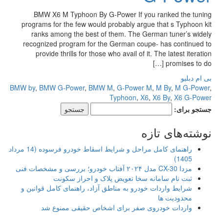
BMW X6 M Typhoon By G-Power If you ranked the tuning
programs for the few would probably argue that s Typhoon kit
ranks among the best of them. The German tuner’s widely
recognized program for the German coupe- has continued to
provide thrills for those who avail of it. The latest iteration
promises to do […]
بی ام دبلیو
BMW by
,
BMW G-Power
,
BMW M
,
G-Power M
,
M By
,
M G-Power
,
Typhoon
,
X6
,
X6 By
,
X6 G-Power
جستجو برای:
نوشته‌های تازه
راهنمای کامل مراحل و شرایط اسقاط خودرو فرسوده (14 مرداد
1405)
مزدا CX-30 مدل ۲۰۲۴ آفتاب خودرو؛ بررسی و مشخصات فنی
ثبت نام سامانه سخا تعویض پلاک و احراز سکونت
شرایط واردات خودرو به مناطق آزاد، راهنمای کامل قوانین و
محدودیت ها
واردات خودروی صفر برای اشخاص حقیقی ممنوع شد