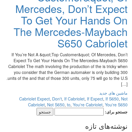
Mercedes, Don’t Expect
To Get Your Hands On
The Mercedes-Maybach
S650 Cabriolet
If You’re Not A &quot;Top Customer&quot; Of Mercedes, Don’t
Expect To Get Your Hands On The Mercedes-Maybach S650
Cabriolet The math involving the production of the is tricky when
you consider that the German automaker is only building 300
units of the and that of those 300 units, only 75 will go to the U.S.
[…]
ماشین های جدید
Cabriolet Expect
,
Don't
,
If Cabriolet
,
If Expect
,
If S650
,
Not
Cabriolet
,
Not S650
,
to
,
You're Cabriolet
,
You're S650
جستجو برای:
نوشته‌های تازه