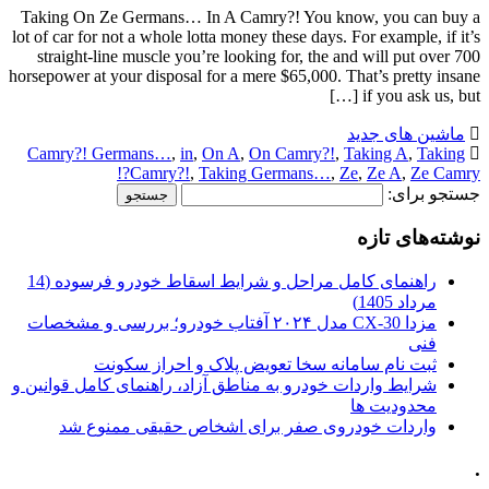
Taking On Ze Germans… In A Camry?! You know, you can buy a
lot of car for not a whole lotta money these days. For example, if it’s
straight-line muscle you’re looking for, the and will put over 700
horsepower at your disposal for a mere $65,000. That’s pretty insane
if you ask us, but […]
ماشین های جدید
Camry?! Germans…
,
in
,
On A
,
On Camry?!
,
Taking A
,
Taking
Camry?!
,
Taking Germans…
,
Ze
,
Ze A
,
Ze Camry?!
جستجو برای:
نوشته‌های تازه
راهنمای کامل مراحل و شرایط اسقاط خودرو فرسوده (14
مرداد 1405)
مزدا CX-30 مدل ۲۰۲۴ آفتاب خودرو؛ بررسی و مشخصات
فنی
ثبت نام سامانه سخا تعویض پلاک و احراز سکونت
شرایط واردات خودرو به مناطق آزاد، راهنمای کامل قوانین و
محدودیت ها
واردات خودروی صفر برای اشخاص حقیقی ممنوع شد
.