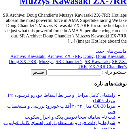
Muzzys Kawasaki ZX-7RR
SR Archive: Doug Chandler’s Muzzys Kawasaki ZX-7RR Hot laps
aboard the most powerful force in AMA Superbike racing We take
Doug Chandler’s Muzzys Kawasaki ZX-7RR for some hot laps to
see just what this powerful force in AMA Superbike racing can dish
out. SR Archive: Doug Chandler’s Muzzys Kawasaki ZX-7RR
(image) Hot laps aboard the […]
ماشین های جدید
Archive: Kawasaki
,
Archive: ZX-7RR
,
Doug
,
Doug Kawasaki
,
Doug ZX-7RR
,
Muzzys
,
SR Chandler’s
,
SR Kawasaki
,
SR ZX-
7RR
,
ZX-7RR Chandler’s
جستجو برای:
نوشته‌های تازه
راهنمای کامل مراحل و شرایط اسقاط خودرو فرسوده (14
مرداد 1405)
مزدا CX-30 مدل ۲۰۲۴ آفتاب خودرو؛ بررسی و مشخصات
فنی
ثبت نام سامانه سخا تعویض پلاک و احراز سکونت
شرایط واردات خودرو به مناطق آزاد، راهنمای کامل قوانین و
محدودیت ها