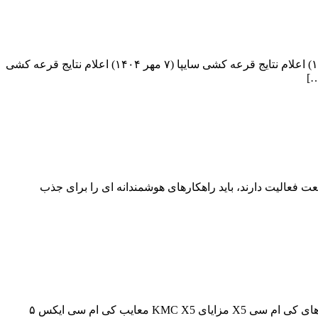
فهرست مطالب آخرین وضعیت قرعه‌کشی سایپا انجام قرعه کشی سایپا (۲۴ آبان ۱۴۰۴) اعلام نتایج قرعه کشی چانگان سایپا (۱۳ آبان ۱۴۰۴) اعلام نتایج قرعه کشی سایپا (۷ مهر ۱۴۰۴) اعلام نتایج قرعه کشی
 فعالیت دارند، باید راهکارهای هوشمندانه ای را برای جذب
فهرست مطالب معرفی کی ام سی X5 طراحی ظاهری KMC X5 طراحی داخلی کی ام سی ایکس ۵ مشخصات فنی کی ام سی X5 آپشن های کی ام سی X5 مزایای KMC X5 معایب کی ام سی ایکس ۵