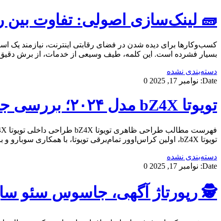
🧱 لینک‌سازی اصولی: تفاوت بین رش
کسب‌وکارها برای دیده شدن در فضای رقابتی اینترنت، نیازمند یک اس
بسیار فشرده است. این کلمه، طیف وسیعی از خدمات، از برش دقیق 
دسته‌بندی نشده
Date:
نوامبر 17, 2025
0
تویوتا bZ4X مدل ۲۰۲۴؛ بررسی جامع و مشخصات فنی
تویوتا bZ4X، اولین کراس‌اوور تمام‌برقی تویوتا، با همکاری سوبارو و بر پایه پلتفرم e-TNGA طراحی شده و توسط شرکت برساوش و انرژی موتور آسیا […]
دسته‌بندی نشده
Date:
نوامبر 17, 2025
0
🕵️ رپورتاژ آگهی، جاسوس سئو سا