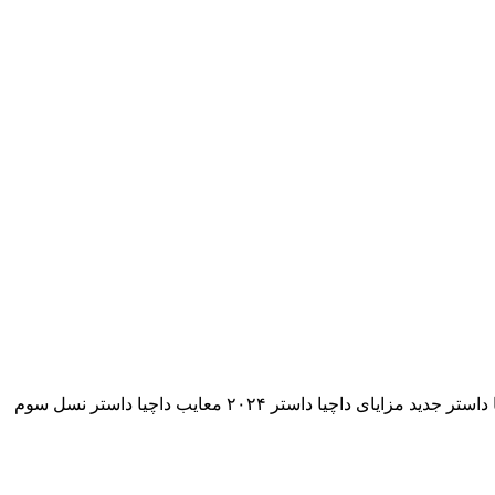
فهرست مطالب طراحی ظاهری داچیا داستر ۲۰۲۴ طراحی داخلی داچیا داستر نسل سوم مشخصات فنی داچیا داستر ۲۰۲۴ آپشن های داچیا داستر جدید مزایای داچیا داستر ۲۰۲۴ معایب داچیا داستر نسل سوم