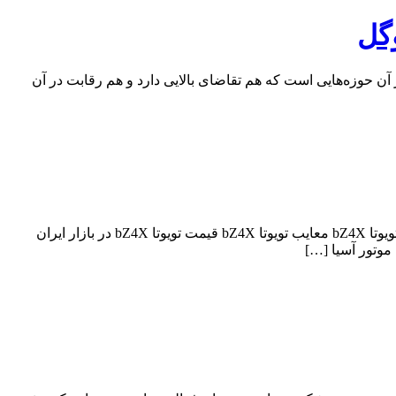
وگل
ن حوزه‌هایی است که هم تقاضای بالایی دارد و هم رقابت در آن
فهرست مطالب طراحی ظاهری تویوتا bZ4X طراحی داخلی تویوتا bZ4X مشخصات فنی تویوتا bZ4X آپشن های تویوتا bZ4X مکس مزایای تویوتا bZ4X معایب تویوتا bZ4X قیمت تویوتا bZ4X در بازار ایران