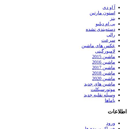
آ او دی
استون مارتین
بنز
بی ام دبلیو
دسته‌بندی نشده
رالی
سرعت
عکس های ماشین
لامبورگینی
ماشین 2015
ماشین 2016
ماشین 2017
ماشین 2018
ماشین 2020
ماشین های جدید
موتورسیکلت
وسیله نقلیه جدید
یاماها
اطلاعات
ورود
خوراک ورودی‌ها